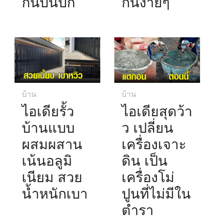
กินบนบก
กันง่ายๆ
บ้าน
บ้าน
ไอเดียรั้ว
ไอเดียสุดว้า
บ้านแบบ
ว เปลี่ยน
ผสมผสาน
เครื่องเจาะ
เน้นอลูมิ
ดิน เป็น
เนียม สวย
เครื่องโม่
น้ำหนักเบา
ปูนที่ไม่มีใน
ตำรา