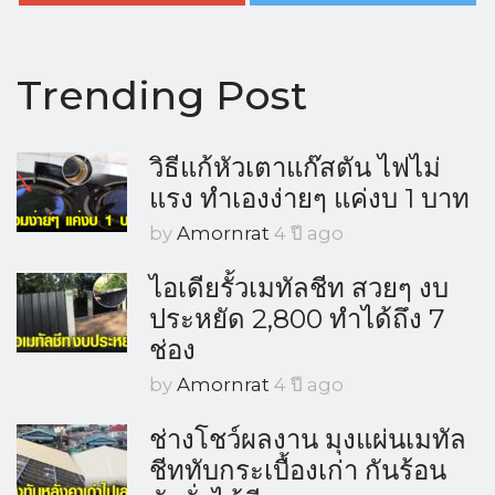
Trending Post
วิธีแก้หัวเตาแก๊สตัน ไฟไม่
แรง ทำเองง่ายๆ แค่งบ 1 บาท
by
Amornrat
4 ปี ago
ไอเดียรั้วเมทัลชีท สวยๆ งบ
ประหยัด 2,800 ทำได้ถึง 7
ช่อง
by
Amornrat
4 ปี ago
ช่างโชว์ผลงาน มุงแผ่นเมทัล
ชีททับกระเบื้องเก่า กันร้อน