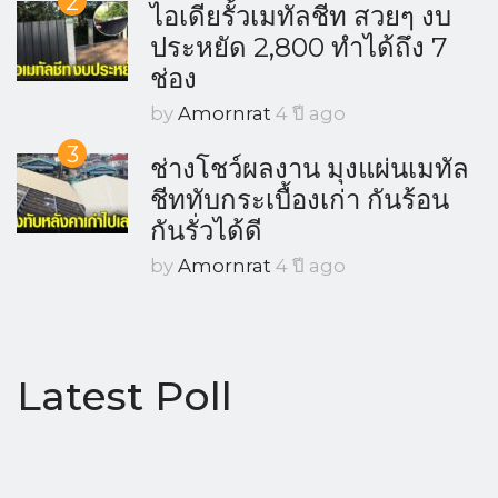
2
ไอเดียรั้วเมทัลชีท สวยๆ งบ
ประหยัด 2,800 ทำได้ถึง 7
ช่อง
by
Amornrat
4 ปี ago
3
ช่างโชว์ผลงาน มุงแผ่นเมทัล
ชีททับกระเบื้องเก่า กันร้อน
กันรั่วได้ดี
by
Amornrat
4 ปี ago
Latest Poll