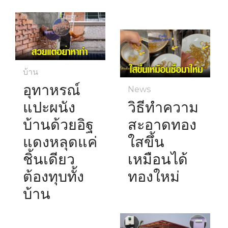
บ้าน
อุทาหรณ์
News
แปะผนัง
วิธีทำความ
บ้านด้วยอิฐ
สะอาดทอง
แดงหลุดแค่
ใสขึ้น
ชิ้นเดียว
เหมือนได้
ต้องทุบทั้ง
ทองใหม่
บ้าน