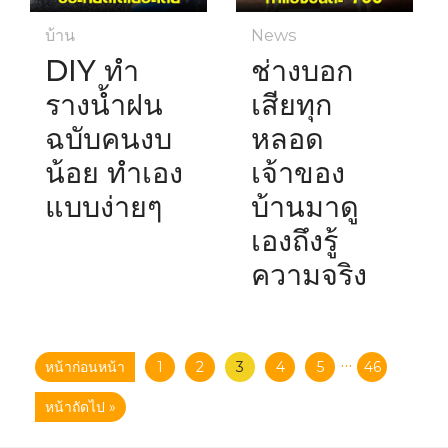
บ้าน
News
DIY ทำ
ช่างบอก
รางน้ำฝน
เสียทุก
ฉบับคนงบ
หลอด
น้อย ทำเอง
เจ้าของ
แบบง่ายๆ
บ้านมาดู
เองถึงรู้
ความจริง
···
หน้าก่อนหน้า
1
2
3
4
5
46
หน้าถัดไป »