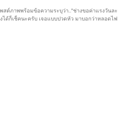
สต์ภาพพร้อมข้อความระบุว่า..."ช่างขอค่าแรงวันละ​
็คเองได้ก็เช็คนะครับ​ เจอแบบปวดหัว​ มาบอกว่าหลอดไฟ