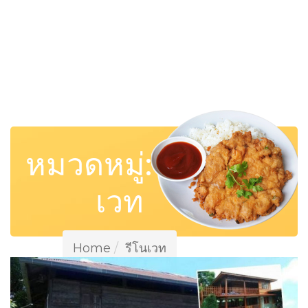
หมวดหมู่:
รีโน
เวท
Home
รีโนเวท