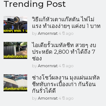
Trending Post
วิธีแก้หัวเตาแก๊สตัน ไฟไม่
แรง ทำเองง่ายๆ แค่งบ 1 บาท
by
Amornrat
4 ปี ago
ไอเดียรั้วเมทัลชีท สวยๆ งบ
ประหยัด 2,800 ทำได้ถึง 7
ช่อง
by
Amornrat
4 ปี ago
ช่างโชว์ผลงาน มุงแผ่นเมทัล
ชีททับกระเบื้องเก่า กันร้อน
กันรั่วได้ดี
by
Amornrat
4 ปี ago