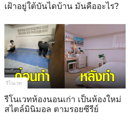
เฝ้าอยู่ใต้บันไดบ้าน มันคืออะไร?
รีโนเวท
รีโนเวทห้องนอนเก่า เป็นห้องใหม่
สไตล์มินิมอล ตามรอยซีรีย์